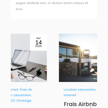
augue eleifend sem, in dictum lorem massa et
eros.
Avr
4
13
5
2025
Location saisonnière, Création de site
internet
Frais Airbnb :