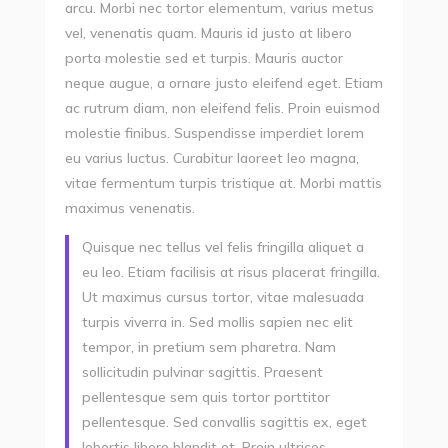
arcu. Morbi nec tortor elementum, varius metus
vel, venenatis quam. Mauris id justo at libero
porta molestie sed et turpis. Mauris auctor
neque augue, a ornare justo eleifend eget. Etiam
ac rutrum diam, non eleifend felis. Proin euismod
molestie finibus. Suspendisse imperdiet lorem
eu varius luctus. Curabitur laoreet leo magna,
vitae fermentum turpis tristique at. Morbi mattis
maximus venenatis.
Quisque nec tellus vel felis fringilla aliquet a
eu leo. Etiam facilisis at risus placerat fringilla.
Ut maximus cursus tortor, vitae malesuada
turpis viverra in. Sed mollis sapien nec elit
tempor, in pretium sem pharetra. Nam
sollicitudin pulvinar sagittis. Praesent
pellentesque sem quis tortor porttitor
pellentesque. Sed convallis sagittis ex, eget
lobortis libero blandit et. Proin ultrices