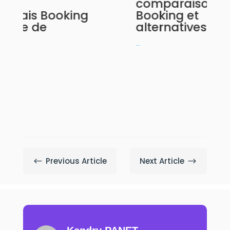
comparaison avec
g
Booking et
alternatives
...
.
Previous Article
Next Article
#
$