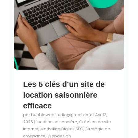
Les 5 clés d’un site de
location saisonnière
efficace
par
bubblewebstudio@gmail.com
|
Avr 12,
2025
|
Location saisonnière
,
Création de site
internet
,
Marketing Digital
,
SEO
,
Stratégie de
croissance
,
Webdesign