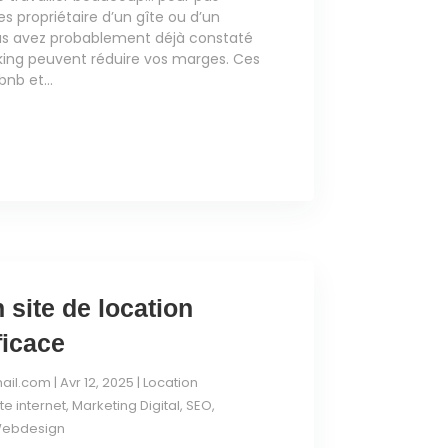
s propriétaire d’un gîte ou d’un
us avez probablement déjà constaté
ooking peuvent réduire vos marges. Ces
nb et...
 site de location
ficace
ail.com
|
Avr 12, 2025
|
Location
te internet
,
Marketing Digital
,
SEO
,
ebdesign