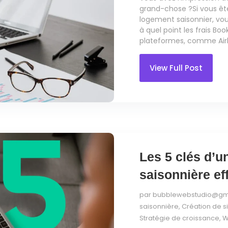
grand-chose ?Si vous ête
logement saisonnier, vo
à quel point les frais B
plateformes, comme Airb
View Full Post
Les 5 clés d’un
saisonnière ef
par
bubblewebstudio@gm
saisonnière
,
Création de si
Stratégie de croissance
,
W