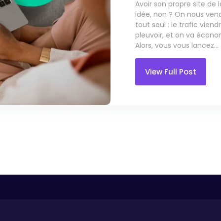
Avoir son propre site de 
idée, non ? On nous vend
tout seul : le trafic vien
pleuvoir, et on va économ
Alors, vous vous lancez...
View Full Post