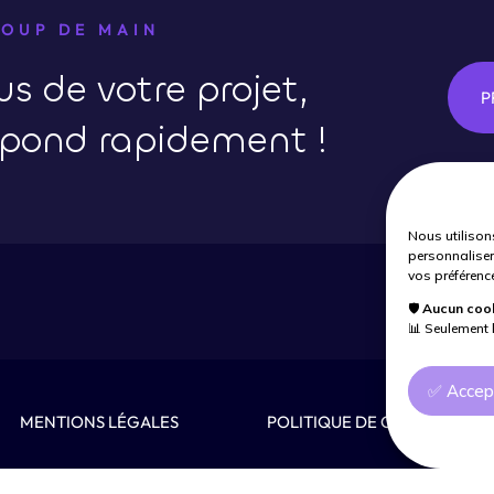
COUP DE MAIN
s de votre projet,
P
épond rapidement !
Nous utilisons
personnaliser
vos préférence
🛡️
Aucun cooki
📊 Seulement l
✅ Accep
MENTIONS LÉGALES
POLITIQUE DE CONFIDENTIA