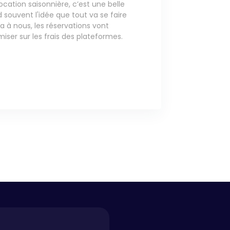
location saisonnière, c’est une belle
 souvent l'idée que tout va se faire
dra à nous, les réservations vont
iser sur les frais des plateformes.