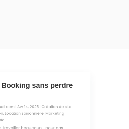
is Booking sans perdre
ail.com
|
Avr 14, 2025
|
Création de site
on
,
Location saisonnière
,
Marketing
ale
e travailler beaucoup… pour pas