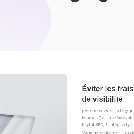
Éviter les fra
de visibilité
par
bubblewebstudio@gm
internet
,
Frais de réservati
Digital
,
SEO
,
Stratégie digit
Vous avez l’impression d